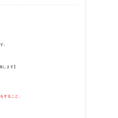
ます。
）に実施します】
）をすること。