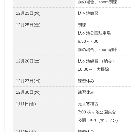
雨の場合、zoom朝練
12月23日(水)
杁ヶ池練習
12月25日(金)
朝練
杁ヶ池公園駐車場
6:30～7:00
雨の場合、zoom朝練
12月26日(土)
杁ヶ池練習 （納会）
18:00～ 大掃除
12月27日(日)
練習休み
12月30日(水)
練習休み
1月1日(金)
元旦寒稽古
7:00 杁ヶ池公園集合
公園→神社(マラソン)
1月2日(土)
練習休み