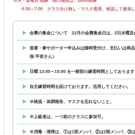
※火・金曜日 朝練 雨の場合は、zoom朝練
6:30～7:00 クラス分け無し・マスク着用、検温して参加
会費の集金について 12月の会費集金日は、2日水曜及び5
道着・拳サポーター申込みは随時受付け、支払いは商品
係:平岩さん）
日曜 13:00～15:00 を一般部の練習時間としておりま
自主練習時間を設けております。活用してください。 
※検温・体調報告、マスクを忘れないこと。
※上級者は、一つ前のクラスに参加可。
※消毒・清掃は、①は1部メンバ、②は2部メンバ、③